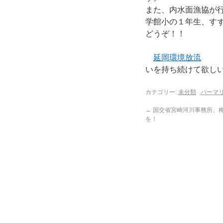
また、内水面漁協が
学館小の１年生、す
どうぞ！！
延岡環境放流
多く
いを持ち続けて欲し
カテゴリー:
未分類
パーマ
←
国交省宮崎河川事務所、
を！