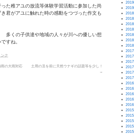
201
行った稚アユの放流等体験学習活動に参加した尚
201
ずき君がアユに触れた時の感動をつづった作文も
201
201
201
201
の子供達や地域の人々が川への優しい想
201
201
いですね。
201
201
リンク
201
201
梅雨の大雨対応
土用の丑を前に天然ウナギの話題等を少し！
201
→
201
201
201
201
201
201
201
201
201
201
201
201