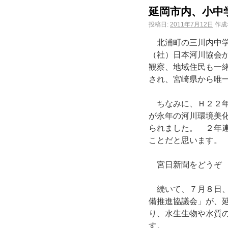
延岡市内、小中
投稿日:
2011年7月12日
作成
北浦町の三川内中学
（社）日本河川協会
観察、地域住民も一
され、宮崎県から唯
ちなみに、Ｈ２２年
が永年の河川環境美
られました。 ２年
ことだ
宮日新聞をどう
続いて、７月８日、
備推進協議会」が、
り、水生生物や水質