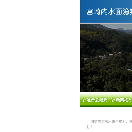
←
国交省宮崎河川事務所、
を！