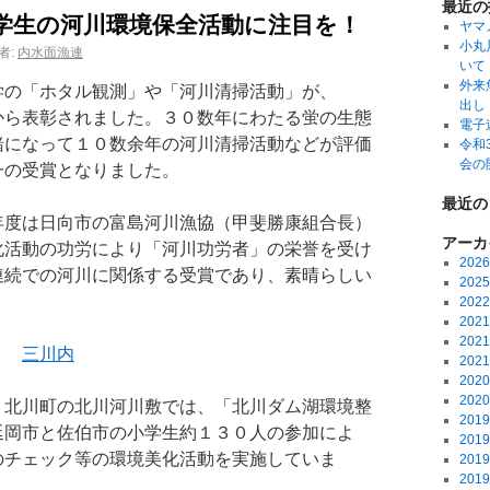
最近の
学生の河川環境保全活動に注目を！
ヤマ
小丸
者:
内水面漁連
いて
外来
の「ホタル観測」や「河川清掃活動」が、
出し
から表彰されました。３０数年にわたる蛍の生態
電子
緒になって１０数余年の河川清掃活動などが評価
令和
会の
一の受賞となりました。
最近の
度は日向市の富島河川漁協（甲斐勝康組合長）
アーカ
化活動の功労により「河川功労者」の栄誉を受け
202
連続での河川に関係する受賞であり、素晴らしい
202
と思います。
202
202
202
ぞ
三川内
202
202
202
北川町の北川河川敷では、「北川ダム湖環境整
201
延岡市と佐伯市の小学生約１３０人の参加によ
201
のチェック等の環境美化活動を実施していま
201
201
す。