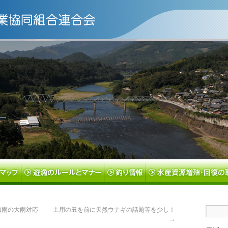
梅雨の大雨対応
土用の丑を前に天然ウナギの話題等を少し！
→