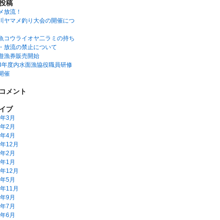
投稿
メ放流！
川ヤマメ釣り大会の開催につ
魚コウライオヤ二ラミの持ち
・放流の禁止について
遊漁券販売開始
3年度内水面漁協役職員研修
開催
コメント
イブ
6年3月
5年2月
2年4月
1年12月
1年2月
1年1月
0年12月
0年5月
9年11月
9年9月
9年7月
9年6月