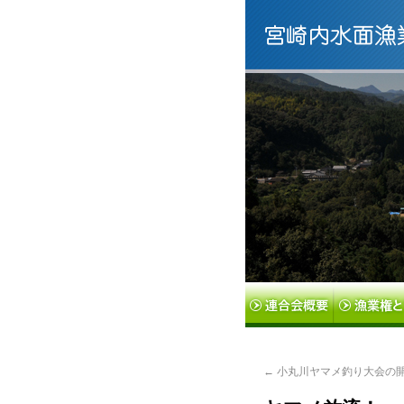
←
小丸川ヤマメ釣り大会の