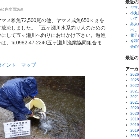
最近の
ヤマ
者:
内水面漁連
小丸
いて
メ稚魚72,500尾の他、ヤマメ成魚650ｋｇを
外来
て放流しました。「五ヶ瀬川水系釣り人のための
出し
考にして五ヶ瀬川へ釣りにお出かけ下さい。遊漁
電子
令和
、℡0982-47-2240五ヶ瀬川漁業協同組合ま
会の
最近の
ポイント マップ
アーカ
202
202
202
202
202
202
202
202
201
201
201
201