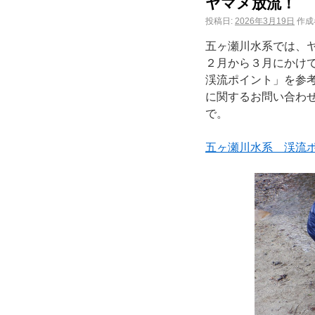
ヤマメ放流！
投稿日:
2026年3月19日
作成
五ヶ瀬川水系では、ヤマ
２月から３月にかけ
渓流ポイント」を参
に関するお問い合わせは
で。
五ヶ瀬川水系 渓流