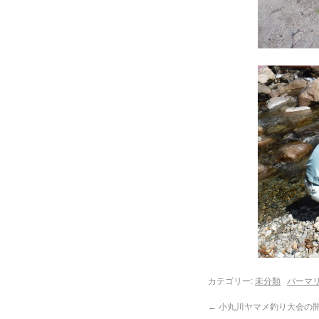
カテゴリー:
未分類
パーマ
←
小丸川ヤマメ釣り大会の