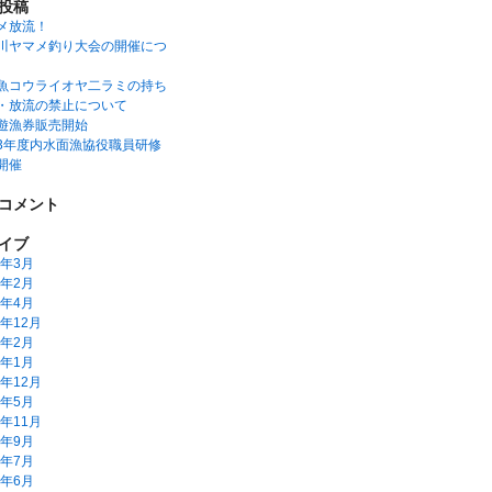
投稿
メ放流！
川ヤマメ釣り大会の開催につ
魚コウライオヤ二ラミの持ち
・放流の禁止について
遊漁券販売開始
3年度内水面漁協役職員研修
開催
コメント
イブ
6年3月
5年2月
2年4月
1年12月
1年2月
1年1月
0年12月
0年5月
9年11月
9年9月
9年7月
9年6月