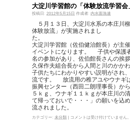
大淀川学習館の「体験放流学習会
投稿日:
2012年5月15日
作成者:
内水面漁連
５月１３日、大淀川水系の本庄川柳
体験放流」が実施されまし
大淀川学習館（佐伯健治館長）が主
イベントになります。 子供や保護
名の参加があり、佐伯館長さんの挨
久保作夫組合長から人間と川のかか
子供たちにわかりやすい説明がされ
流です。 放流用の稚アユやウナギ
振興センター（西田二朗理事長）か
５ｋｇ、ウナギ１１ｋｇが本庄川の
て帰っておいで・・・」の願いを込
流されました。
カテゴリー:
未分類
|
コメントは受け付けていません