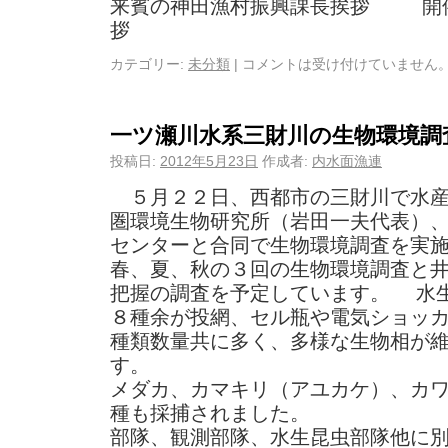
来賓の神田漁村振興課長挨拶 開
拶
カテゴリー:
未分類
|
コメントは受け付けていません
一ツ瀬川水系三財川の生物環境調
投稿日:
2012年5月23日
作成者:
内水面漁連
５月２２日、西都市の三財川で水産
圏環境生物研究所（岩田一夫代表）
センターと合同で生物環境調査を実
春、夏、秋の３回の生物環境調査と
把握の調査を予定しています。 水
８種余が投網、セル瓶や電気ショッ
種類数量共に多く、多様な生物相が
メダカ、カマキリ（アユカケ）、カ
種も採捕されました。
部隊、観測部隊、水生昆虫部隊他に