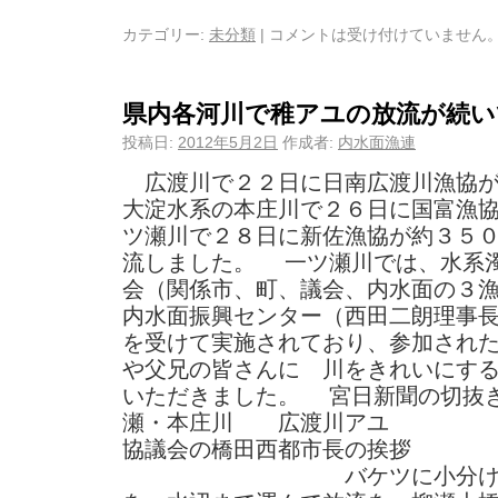
カテゴリー:
未分類
|
コメントは受け付けていません
県内各河川で稚アユの放流が続い
投稿日:
2012年5月2日
作成者:
内水面漁連
広渡川で２２日に日南広渡川漁協が
大淀水系の本庄川で２６日に国富漁
ツ瀬川で２８日に新佐漁協が約３５
流しました。 一ツ瀬川では、水系
会（関係市、町、議会、内水面の３
内水面振興センター（西田二朗理事
を受けて実施されており、参加され
や父兄の皆さんに 川をきれいにす
いただきました。 宮日新聞の切抜
瀬・本庄川 広渡川アユ
協議会の橋田西都市長の挨
バケツに小分けして貰