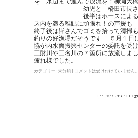
を 水辺まで運んで放流を；柳瀬大
幼児と 橋田市長さんの
後半はホースによる放
ス内を遡る稚鮎に頑張れ
終了後は皆さんでゴミを拾って清
釣りの好漁場だそうです ５月１日
協が内水面振興センターの委託を受
三財川や三名川の７箇所に放流しま
疲れ様でした
カテゴリー:
未分類
|
コメントは受け付けていません