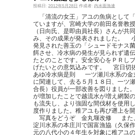
投稿日:
2012年5月28日
作成者:
内水面漁連
「清流の女王」アユの魚病として「
ていますが、宮崎大学の前田名誉教
（日向氏、是即由員社長）さんが共
み、その成果が発表されました。 
発見された善玉の「シュードモナス
餌させ、冷水病の発生が見られず遺
たとのことです。安全安心をＰＲし
げたいとの意気込みです。 宮日
あゆ冷水病是則 一ツ瀬川水系の金
に関連して、去る５月１８日、一ツ
合長）役員が一部改善を図りました
が増加したことで越流水が増え網製
も流失し、より強固な間伐材を使用
度作りました。稚アユも再び遡上を
写真をどうぞ 金丸堰改修 また
淀川水系の本庄川で国富漁協（久保
元の八代小の４年生を対象に稚アユ