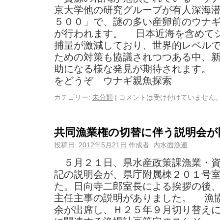
京大学他の研究グループが有人深海
５００」で、謎の多い産卵前のウナ
が行われます。 日本近海を含めて
捕量が激減しており、世界的レベル
ための対策も協議されつつある中、
助になる様な発見が期待されます。
をどうぞ ウナギ親魚探索
カテゴリー:
未分類
|
コメントは受け付けていません
共同漁業権の切替に伴う説明会が
投稿日:
2012年5月21日
作成者:
内水面漁連
５月２１日、県水産政策課漁業・資
記の説明会が、県庁附属棟２０１号
た。日向寺二郎室長による挨拶の後
主任主事の説明がありました。 漁
余が出席し、Ｈ２５年９月切り替え