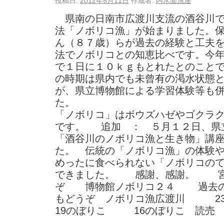
投稿日:
2012年5月11日
作成者:
内水面漁連
県南の日南市広渡川支流の酒谷川で
法「ノボリコ漁」が始まりました。
ん（８７歳）らが過去の経験と工夫
法でノボリコとの知恵比べです。今
で１日に１０ｋｇもとれたとのこと
の時期は県内でも未曾有の渇水状態
が、県立博物館による学習体験等も
「ノボリコ」はボウズハゼやゴクラ
です。 追加 ： ５月１２日、県
「酒谷川のノボリコ漁と生き物」講
た。 伝統の「ノボリコ漁」の体験
めったに食べられない「ノボリコの
できました。 感謝、感謝。 宮
ぞ 博物館ノボリコ２４ 過去の
もどうぞ ノボリコ漁広渡川 
19のぼりこ 16のぼ