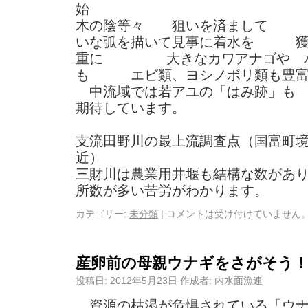
始 ヨシの根
木の陰等々 狙いを済まして
いな弧を描いて見事に着水を 獲
重に 大きなカワアナゴや ハ
も エビ類、ヨシノボリ類
中流域では若アユの「はみ跡」も 
期待しています。
支流田野川の最上流調査点（国富町
近
三財川は農業用井堰も結構な数があ
所数が多い苦労がわかります。
カテゴリー:
未分類
|
コメントは受け付けていません
産卵前の母親ウナギをさがそう
投稿日:
2012年5月23日
作成者:
内水面漁連
資源の枯渇が危惧されている「ウナ