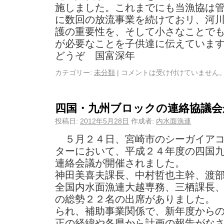
施しました。これまでにも当漁協は
に数回の放流事業を続けておリ、河
護の重要性を、そして小さなことで
が必要なことを子供達に伝えていま
どうぞ 国富深年
カテゴリー:
未分類
|
コメントは受け付けていません
四国・九州ブロックの連絡協議会
投稿日:
2012年5月28日
作成者:
内水面漁連
５月２４日、宮崎市のシーガイアコ
ターにおいて、平成２４年度の四国
連絡会議が開催されました。 
神田美喜夫課長、中村哲也主幹、渡
全国内水面漁連大越専務、三栖課長
の総勢２２名の出席がありました。
られ、補助事業関係で、新年度から
正の経緯や各県から計画の報告がな