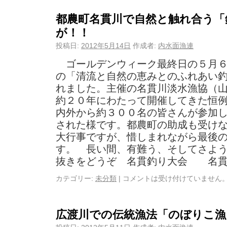
都農町名貫川で自然と触れ合う「
が！！
投稿日:
2012年5月14日
作成者:
内水面漁連
ゴールデンウィーク最終日の５月６
の「清流と自然の恵みとのふれあい
れました。主催の名貫川淡水漁協（
約２０年にわたって開催してきた恒
内外から約３００名の皆さんが参加
された様です。都農町の助成も受け
大行事ですが、惜しまれながら最後
す。 長い間、有難う、そしてさよ
抜きをどうぞ 名貫釣り大会 名貫
カテゴリー:
未分類
|
コメントは受け付けていません
広渡川での伝統漁法「のぼりこ漁