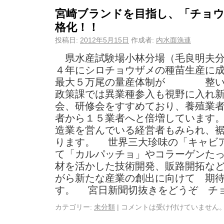
宮崎ブランドを目指し、「チョ
格化！！
投稿日:
2012年5月15日
作成者:
内水面漁連
県水産試験場小林分場（毛良明夫分
４年にシロチョウザメの種苗生産に
最大５万尾の量産体制が 整い
政策課では異業種参入も視野に入れ
会、研修会をすすめており、養殖業
者から１５業者へと倍増しています
造業を営んでいる経営者もみられ、
ります。 世界三大珍味の「キャビ
て「カルパッチョ」やコラーゲンた
材を活かした技術開発、販路開拓な
がら新たな産業の創出に向けて 期
す。 宮日新聞切抜きをどうぞ チ
カテゴリー:
未分類
|
コメントは受け付けていません