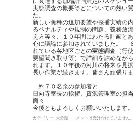
に関連する漁場計画策定のスケジュ
実態調査の概要等どについての熱い
新しい魚種の追加要望や採捕実績の
るペナルティや規制の問題、義務放
え方等々、１０年間にわたる計画と
心に議論に参加されていました。 
れている各地区ごとの実態調査（行
要望聞き取り等）で詳細を詰めなが
れます。１０年後の河川の将来を見
長い作業が続きます。皆さん頑張り
約７０名余の
日向寺室長の挨拶、資源管理室の担
今後ともよろしくお願いいたします
カテゴリー:
未分類
|
コメントは受け付けていません