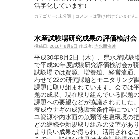
活字化しています）
カテゴリー:
未分類
|
コメントは受け付けていません
水産試験場研究成果の評価検討会
投稿日:
2018年8月6日
作成者:
内水面漁連
平成30年8月2日（木）、県水産試験
で平成30年度試験研究評価検討会が
試験場では資源、増養殖、経営流通
わせて22の研究課題とモニタリング調
課題に取り組まれています。会では平
題の成果、現在取り組んでいる課題
課題への要望などが協議されました
養成ウナギの成熟環境条件等につい
ユ資源や内水面の魚類等生息環境の
どの継続や新規取り組みの要望があ
より良い成果が得られ、活用される