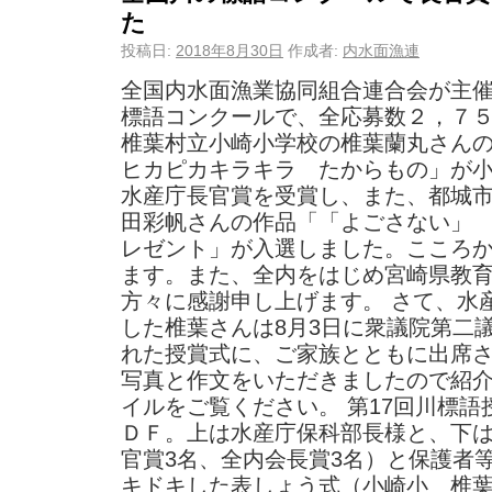
た
投稿日:
2018年8月30日
作成者:
内水面漁連
全国内水面漁業協同組合連合会が主催
標語コンクールで、全応募数２，７
椎葉村立小崎小学校の椎葉蘭丸さん
ヒカピカキラキラ たからもの」が
水産庁長官賞を受賞し、また、都城
田彩帆さんの作品「「よごさない」
レゼント」が入選しました。こころ
ます。また、全内をはじめ宮崎県教
方々に感謝申し上げます。 さて、水
した椎葉さんは8月3日に衆議院第二
れた授賞式に、ご家族とともに出席
写真と作文をいただきましたので紹
イルをご覧ください。 第17回川標語
ＤＦ。上は水産庁保科部長様と、下
官賞3名、全内会長賞3名）と保護者等
キドキした表しょう式（小崎小 椎葉