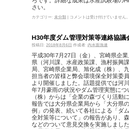
ろです。詳細な成果は水産試験場のH
さい。
カテゴリー:
未分類
|
コメントは受け付けていません
H30年度ダム管理対策等連絡協議
投稿日:
2018年8月6日
作成者:
内水面漁連
平成30年7月27日（金）、宮崎県企
県（河川課、水産政策課、漁村振興
局、宮崎県企業局、旭化成（株）、
担当者の皆様と弊会環境保全対策委員
より開催しました。話題提供では河川
年7月豪雨の状況やダム管理実態につ
（株）からは「企業の森づくり活動
報告では大分県企業局から「大分県
例」の発表、続いて各社による「ダ
全対策等について」の報告があり、
などのついて意見交換を実施しました