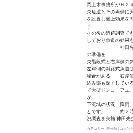
岡土木事務所がＨ２
央魚道とその両側に
を設置し遡上効果を
その後の追跡調査で
しており魚道の効果
神田先生の片
の準備を 
央階段式と右
左岸側の斜路式魚道
場合がある 右岸側
込み部も深
で大型ドンコ、アユ
下流域の状況 降雨
とです。 約２時間
況調査を実施 神田
カテゴリー:
未分類
|
コメン