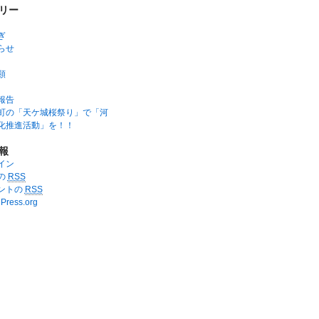
リー
ぎ
らせ
類
報告
町の「天ケ城桜祭り」で「河
化推進活動」を！！
報
イン
の
RSS
ントの
RSS
Press.org