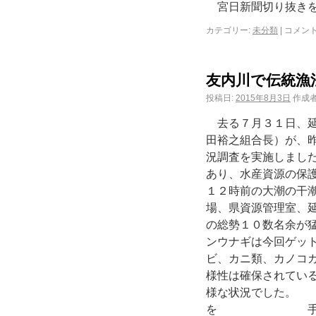
宮日新聞切り抜きを
カテゴリー:
未分類
|
コメン
友内川で伝統漁
投稿日:
2015年8月3日
作成者
去る７月３１日、延
田裕之組合長）が、
況調査を実施しまし
あり、水産資源の保
１２時前の大潮の干
場、県資源管理室、
の総勢１０数名余が
ンウナギは今回ゲッ
ビ、カニ類、カノコ
様性は確保されてい
様な状況でした
を 手前の