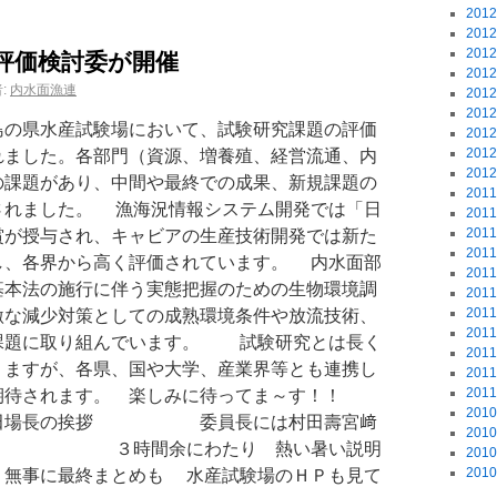
201
201
201
評価検討委が開催
201
:
内水面漁連
201
201
の県水産試験場において、試験研究課題の評価
201
201
れました。各部門（資源、増養殖、経営流通、内
201
の課題があり、中間や最終での成果、新規課題の
201
されました。 漁海況情報システム開発では「日
201
201
賞が授与され、キャビアの生産技術開発では新た
201
し、各界から高く評価されています。 内水面部
201
基本法の施行に伴う実態把握のための生物環境調
201
201
激な減少対策としての成熟環境条件や放流技術、
201
課題に取り組んでいます。 試験研究とは長く
201
りますが、各県、国や大学、産業界等とも連携し
201
201
期待されます。 楽しみに待ってま～す！！
201
挨拶 委員長には村田壽宮﨑
201
選 ３時間余にわたり 熱い暑い説明
201
201
無事に最終まとめも 水産試験場のＨＰも見て