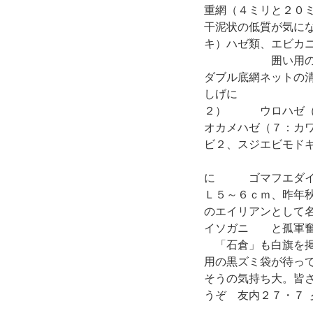
重網（４ミリと２０
干泥状の低質が気
キ）ハゼ類、エビカ
囲い用の金
ダブル底網ネットの
しげに シマ
２） ウロ
オカメハゼ（７：カ
ビ２、スジエビモド
タネハゼ１
に ゴマフエダ
Ｌ５～６ｃｍ
のエイリアンとして
イソガニ と孤軍奮
「石倉」も白旗を掲
用の黒ズミ袋が待っ
そうの気持ち大。皆
うぞ 友内２７・７