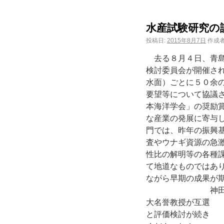
水産試験研究の
投稿日:
2015年8月7日
作成者
去る８月４日、青島
検討委員会が開催さ
水面）ごとに５０余
要望等について協議
本海洋学会」の奨励
な産業の発展に寄与
門では、昨年の振興
査やウナギ資源の急
性比の解明等の各種
て地道なものではあ
ながら早期の成果が
神田場長の
大名誉教授が互
と評価検討が続き 