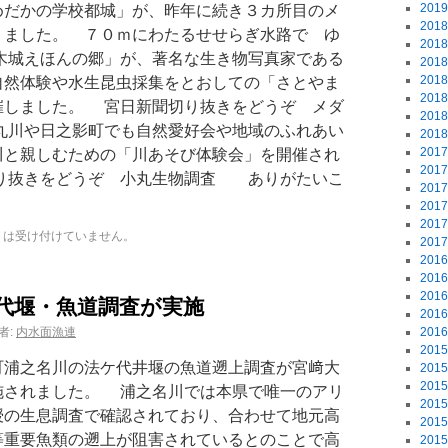
201
だかの学校都城」が、昨年に続き３カ所目のメ
201
りました。 ７０ｍにわたるせせらぎ水路で ゆ
201
木城えほんの郷」が、著名な生き物写真家である
201
201
自然体験や水生昆虫採集をとおしての「さとやま
201
催しました。 宮日新聞切り抜きをどうぞ メダ
201
小丸川や日之影町でも自然愛好会や地域のふれあい
201
201
川と親しむための「川あそび体験会」を開催され
201
り抜きをどうぞ 小丸生物調査 ありがたいこ
201
201
201
トは受け付けていません。
201
201
201
201
代堰・魚道調査が実施
201
者:
内水面漁連
201
201
浦之名川の法ケ代井堰の魚道遡上調査が宮﨑大
201
201
施されました。 浦之名川では本県で唯一のアリ
201
授の生息調査で確認されており、合わせて地元高
201
等重要魚類の遡上が阻害されているとのことで高
201