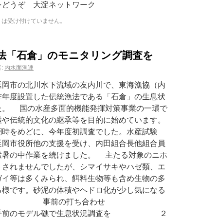
どうぞ 大淀ネットワーク
トは受け付けていません。
法「石倉」のモニタリング調査を
:
内水面漁連
岡市の北川水下流域の友内川で、東海漁協（内
昨年度設置した伝統漁法である「石倉」の生息状
た。 国の水産多面的機能発揮対策事業の一環で
護や伝統的文化の継承等を目的に始めています。
潮時をめどに、今年度初調査でした。水産試験
延岡市役所他の支援を受け、内田組合長他組合員
猛暑の中作業を続けました。 主たる対象のニホ
トされませんでしたが、シマイサキやハゼ類、エ
ガイ等は多くみられ、餌料生物等も含め生物の多
る様です。砂泥の体積やヘドロ化が少し気になる
。 事前の打ち合わせ
モデル礁で生息状況調査を ２