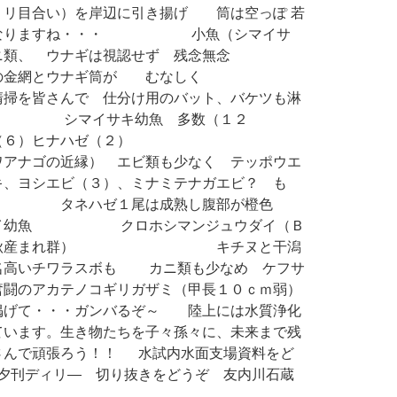
ミリ目合い）を岸辺に引き揚げ 筒は空っぽ 若
になりますね・・・ 小魚（シマイサ
ニ類、 ウナギは視認せず 残念無念
網とウナギ筒が むなしく
清掃を皆さんで 仕分け用のバット、バケツも淋
イサキ幼魚 多数（１２
ハゼ（６）ヒナハゼ（２）
ワアナゴの近縁） エビ類も少なく テッポウエ
キ、ヨシエビ（３）、ミナミテナガエビ？ も
尾は成熟し腹部が橙色
イ幼魚 クロホシマンジュウダイ（Ｂ
、昨年秋産まれ群） キチヌと干潟
名高いチワラスボも カニ類も少なめ ケフサ
闘のアカテノコギリガザミ（甲長１０ｃｍ弱）
げて・・・ガンバるぞ～ 陸上には水質浄化
ています。生き物たちを子々孫々に、未来まで残
さんで頑張ろう！！ 水試内水面支場資料をど
 夕刊ディリ― 切り抜きをどうぞ 友内川石蔵