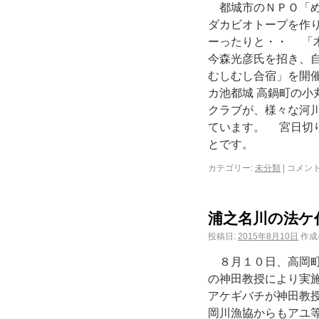
都城市のＮＰＯ「め
ダカビオトープを作
ーったりと・・ 「
今森光彦氏を招き、
むしむし合宿」を開
カ池都城 高鍋町の
クラブが、様々な河
ています。 宮日切
とです。
カテゴリー:
未分類
|
コメン
浦之名川の法ケ
投稿日:
2015年8月10日
作成
８月１０日、高岡町
の神田教授により実
アケギバチが神田教
岡川漁協からもアユ