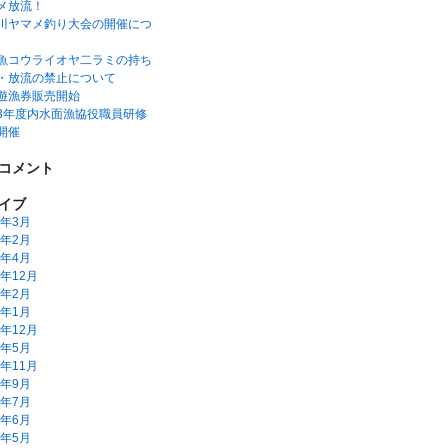
メ放流！
川ヤマメ釣り大会の開催につ
魚コウライオヤ二ラミの持ち
・放流の禁止について
遊漁券販売開始
3年度内水面漁協役職員研修
開催
コメント
イブ
6年3月
5年2月
2年4月
1年12月
1年2月
1年1月
0年12月
0年5月
9年11月
9年9月
9年7月
9年6月
9年5月