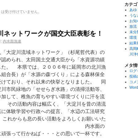
カテゴ
あゆ
トは受け付けていません。
うな
お知
放流
川ネットワークが国交大臣表彰を！
未分
環境
:
内水面漁連
結果
高岡
「大淀川流域ネットワーク」（杉尾哲代表）の
川浄
が認められ、太田国土交通大臣から「水資源功績
メタ情
した。 本県では、２００６年に延岡市の北川漁
ログ
己組合長）が「水源の森づくり」による森林保全
投稿
受けており、それ以来の快挙となりました。 同
コメ
Word
淀川市民緑地の「せせらぎ水路」の清掃活動等、
参加して、稚魚の育ちやすい環境づくりに汗を流
。 その活動内容は幅広く、「大淀川を昔の清流
葉に体験学習や行政への提言、「水辺の工法研究
 これからも息の長い活動をよろしくお願いいた
す。 内水面の
に頑張って行かねば・・・との思いで一杯です。