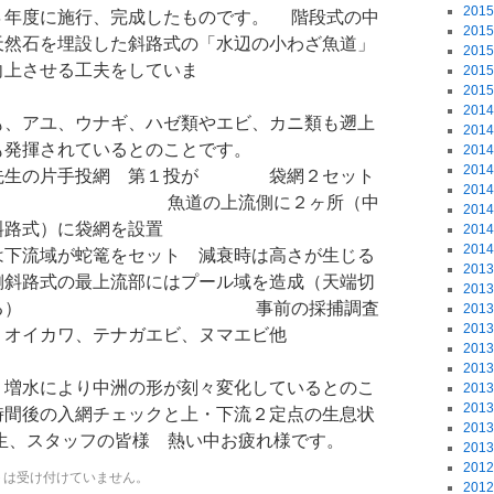
201
４年度に施行、完成したものです。 階段式の中
201
天然石を埋設した斜路式の「水辺の小わざ魚道」
201
向上させる工夫をしていま
201
201
す
201
も、アユ、ウナギ、ハゼ類やエビ、カニ類も遡上
201
も発揮されているとのことです。
201
201
手投網 第１投が 袋網２セット
201
魚道の上流側に２ヶ所（中
201
岸側の斜路式）に袋網を設置
201
201
は下流域が蛇篭をセット 減衰時は高さが生じる
201
斜路式の最上流部にはプール域を造成（天端切
201
くしている） 事前の採捕調査
201
201
、オイカワ、テナガエビ、ヌマエビ他
201
が
201
、増水により中洲の形が刻々変化しているとのこ
201
201
後の入網チェックと上・下流２定点の生息状
201
先生、スタッフの皆様 熱い中お疲れ様です。
201
201
トは受け付けていません。
201