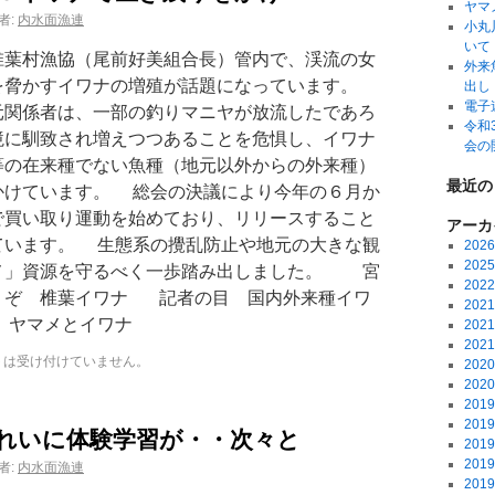
ヤマ
者:
内水面漁連
小丸
いて
葉村漁協（尾前好美組合長）管内で、渓流の女
外来
を脅かすイワナの増殖が話題になっています。
出し
電子
元関係者は、一部の釣りマニヤが放流したであろ
令和
境に馴致され増えつつあることを危惧し、イワナ
会の
等の在来種でない魚種（地元以外からの外来種）
最近の
かけています。 総会の決議により今年の６月か
で買い取り運動を始めており、リリースすること
アーカ
ています。 生態系の攪乱防止や地元の大きな観
202
202
メ」資源を守るべく一歩踏み出しました。 宮
202
うぞ 椎葉イワナ 記者の目 国内外来種イワ
202
ヤマメとイワナ
202
202
トは受け付けていません。
202
202
201
201
れいに体験学習が・・次々と
201
201
者:
内水面漁連
201