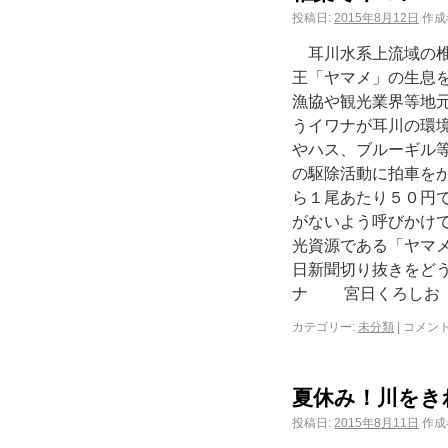
投稿日:
2015年8月12日
作成
耳川水系上流域の椎
王「ヤマメ」の生息
漁協や観光業界等地
うイワナが耳川の環
やハス、ブルーギル
の駆除活動に拍車を
ら１尾あたり５０円
がないよう呼びかけ
光資源である「ヤマ
日新聞切り抜きをど
ナ 宮日くろしお 
カテゴリー:
未分類
|
コメン
夏休み！川をき
投稿日:
2015年8月11日
作成