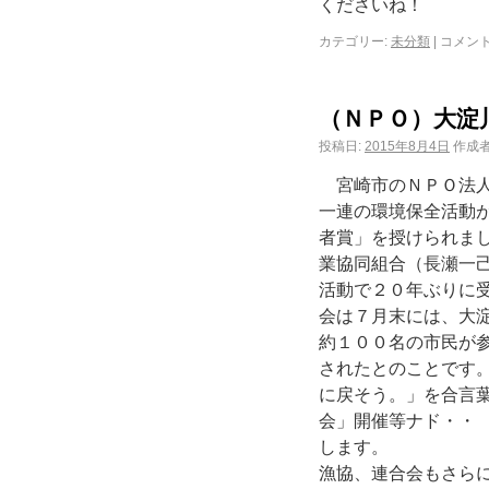
くださいね！
カテゴリー:
未分類
|
コメン
（ＮＰＯ）大淀
投稿日:
2015年8月4日
作成者
宮崎市のＮＰＯ法人
一連の環境保全活動
者賞」を授けられま
業協同組合（長瀬一
活動で２０年ぶりに
会は７月末には、大
約１００名の市民が
されたとのことです
に戻そう。」を合言
会」開催等ナド・・
しま
漁協、連合会もさら