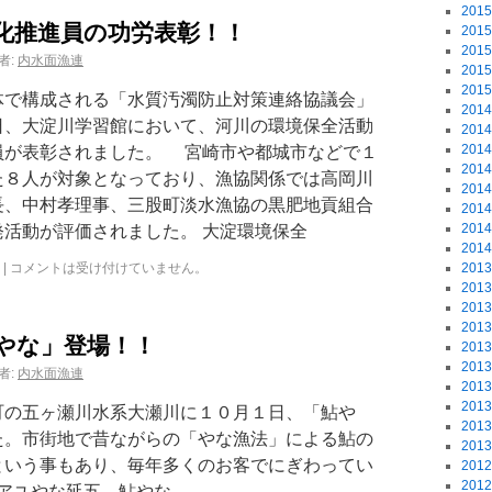
201
化推進員の功労表彰！！
201
201
者:
内水面漁連
201
201
で構成される「水質汚濁防止対策連絡協議会」
201
日、大淀川学習館において、河川の環境保全活動
201
201
員が表彰されました。 宮崎市や都城市などで１
201
た８人が対象となっており、漁協関係では高岡川
201
長、中村孝理事、三股町淡水漁協の黒肥地貢組合
201
201
活動が評価されました。 大淀環境保全
201
|
コメントは受け付けていません。
201
201
201
201
やな」登場！！
201
201
者:
内水面漁連
201
201
町の五ヶ瀬川水系大瀬川に１０月１日、「鮎や
201
た。市街地で昔ながらの「やな漁法」による鮎の
201
という事もあり、毎年多くのお客でにぎわってい
201
201
ユやな延五 鮎やな