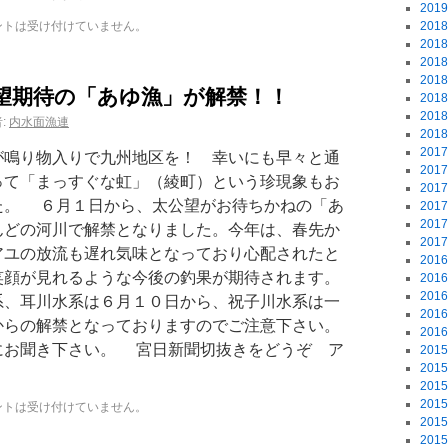
201
ントは受け付けていません。
201
201
201
201
望期待の「あゆ漁」が解禁！！
201
201
:
内水面漁連
201
201
鳴り物入りで九州地区を！ 幸いにも早々と通
201
って「まっすぐな虹」（綾町）という珍現象もお
201
た。 ６月１日から、太公望がお待ちかねの「あ
201
201
んどの河川で解禁となりました。今年は、春先か
201
アユの放流も遅れ気味となっており心配されたと
201
笑顔が見れるような今後の釣果が期待されます。
201
201
、耳川水系は６月１０日から、祝子川水系は一
201
からの解禁となっておりますのでご注意下さい。
201
にお聞き下さい。 宮日新聞切抜きをどうぞ ア
201
201
201
201
ントは受け付けていません。
201
201