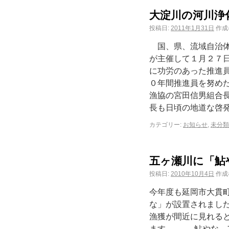
大淀川の河川浄
投稿日:
2011年1月31日
作成
国、県、流域自治体
が主催して１月２７
に功労のあった推進
０年間推進員を努め
漁協の宮田信男組合
長も日頃の地道な啓発
カテゴリー:
お知らせ
,
未分類
五ヶ瀬川に「鮎
投稿日:
2010年10月4日
作成
今年度も延岡市大貫
な」が設置されまし
漁獲が間近に見れる
ます。 鮎やな ア