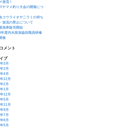
メ放流！
川ヤマメ釣り大会の開催につ
魚コウライオヤ二ラミの持ち
・放流の禁止について
遊漁券販売開始
3年度内水面漁協役職員研修
開催
コメント
イブ
6年3月
5年2月
2年4月
1年12月
1年2月
1年1月
0年12月
0年5月
9年11月
9年9月
9年7月
9年6月
9年5月