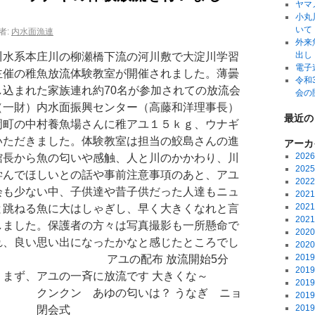
ヤマ
小丸
いて
者:
内水面漁連
外来
出し
淀川水系本庄川の柳瀬橋下流の河川敷で大淀川学習
電子
主催の稚魚放流体験教室が開催されました。薄曇
令和
込まれた家族連れ約70名が参加されての放流会
会の
（一財）内水面振興センター（高藤和洋理事長）
最近の
岡町の中村養魚場さんに稚アユ１５ｋｇ、ウナギ
いただきました。体験教室は担当の鮫島さんの進
アーカ
202
館長から魚の匂いや感触、人と川のかかわり、川
202
学んでほしいとの話や事前注意事項のあと、アユ
202
会も少ない中、子供達や昔子供だった人達もニュ
202
202
と跳ねる魚に大はしゃぎし、早く大きくなれと言
202
しました。保護者の方々は写真撮影も一所懸命で
202
れ、良い思い出になったかなと感じたところでし
202
201
 アユの配布 放流開始5分
201
の一斉に放流です 大きくな～
201
ン あゆの匂いは？ うなぎ ニョ
201
201
ッ！ 閉会式