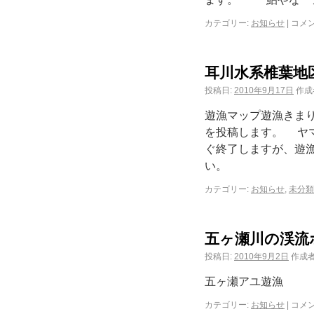
カテゴリー:
お知らせ
|
コメ
耳川水系椎葉地
投稿日:
2010年9月17日
作成
遊漁マップ遊漁きま
を投稿します。 ヤマ
ぐ終了しますが、遊
い。
カテゴリー:
お知らせ
,
未分類
五ヶ瀬川の渓流
投稿日:
2010年9月2日
作成者
五ヶ瀬アユ遊漁
カテゴリー:
お知らせ
|
コメ