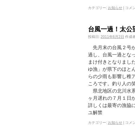
カテゴリー:
お知らせ
|
コメ
台風一過！太公
投稿日:
2011年6月2日
作成者
先月末の台風２号が
過し、台風一過とな
まけ付きとなりまし
ゆ漁」が県下のほと
らの少雨も影響し稚
ころです。釣り人の
県北地区の北川水系
ヶ月遅れの７月１日
詳しくは最寄の漁協
ユ解禁
カテゴリー:
お知らせ
|
コメ