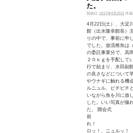
た。
投稿日:
2017年4月25日
作成
4月22日(土）、大
館（出水隆幸館長）
りの中で、事前に申し
でした。放流稚魚は
の委託事業分で、高
２０ｋｇを手配して
行で始まり、水田副
の良さなどについて
やウナギに触れる機
ルニュル、ピチピチ
いながら魚を川に放
した。いい写真が撮
た。 開会式
前 まず、アユ
れ！ クンク
ロッ！、ニュル