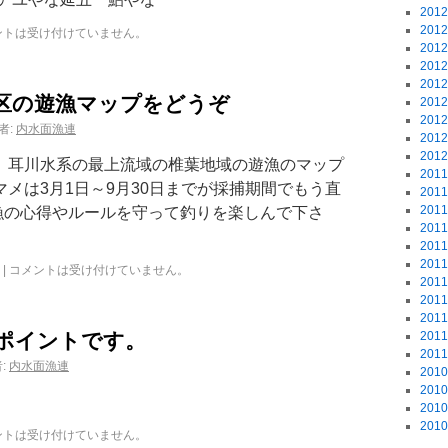
201
201
ントは受け付けていません。
201
201
201
区の遊漁マップをどうぞ
201
201
者:
内水面漁連
201
201
り 耳川水系の最上流域の椎葉地域の遊漁のマップ
201
メは3月1日～9月30日までが採捕期間でもう直
201
201
漁の心得やルールを守って釣りを楽しんで下さ
201
201
201
|
コメントは受け付けていません。
201
201
201
ポイントです。
201
201
:
内水面漁連
201
201
201
201
ントは受け付けていません。