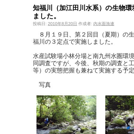
知福川（加江田川水系）の生物環
ました。
投稿日:
2010年8月20日
作成者:
内水面漁連
８月１９日、第２回目（夏期）の生
福川の３定点で実施しました。
水産試験場小林分場と南九州水圏環
同調査ですが、今後、秋期の調査と
等）の実態把握も兼ねて実施する予
写真