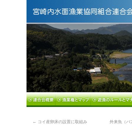
←
コイ産卵床の設置に取組み
外来魚（バ