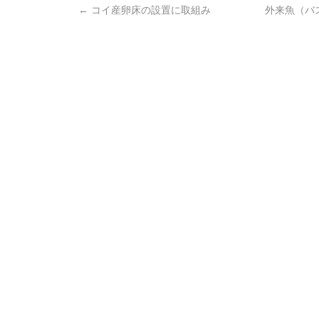
←
コイ産卵床の設置に取組み
外来魚（バ