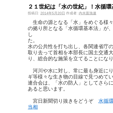
２１世紀は「水の世紀」！水循環
投稿日:
2014年5月20日
作成者:
内水面漁連
生命の源となる「水」をめぐる様々
の拠り所となる「水循環基本法」が
し
水の公共性を打ち出し、各関連省庁
取り去って首相を本部長に国土交通
り、総合的な施策を立てることにな
河川や水に対し、常に最も身近にり
ギ等様々な生き物の目線で見つめて
連合会は、「水の防人」としてさら
あると思います。
宮日新聞切り抜きをどうぞ
水循
当相