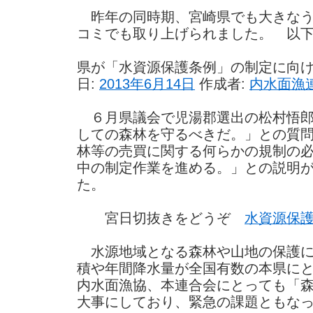
昨年の同時期、宮崎県でも大きなう
コミでも取り上げられました。 以
県が「水資源保護条例」の制定に向
日:
2013年6月14日
作成者:
内水面漁
６月県議会で児湯郡選出の松村悟郎
しての森林を守るべきだ。」との質
林等の売買に関する何らかの規制の
中の制定作業を進める。」との説明
た。
宮日切抜きをどうぞ
水資源保
水源地域となる森林や山地の保護に
積や年間降水量が全国有数の本県に
内水面漁協、本連合会にとっても「
大事にしており、緊急の課題ともな