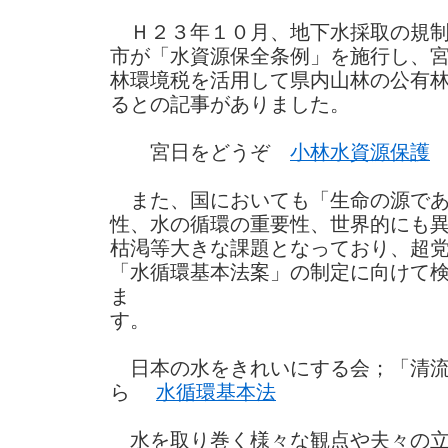
Ｈ２３年１０月、地下水採取の規制
市が「水資源保全条例」を施行し、
林環境税を活用して県内山林の公有
るとの記事がありました。
宮日をどうぞ
小林水資源保護
また、国においても「生命の源であ
性、水の循環の重要性、世界的にも
枯渇等大きな課題となっており、超
「水循環基本法案」の制定に向けて
ま
日本の水をきれいにする会；「清流
ら
水循環基本法
水を取り巻く様々な観点や夫々の立