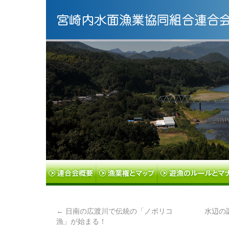
←
日南の広渡川で伝統の「ノボリコ
水辺の
漁」が始まる！