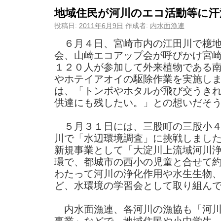
地域住民が河川のエコ活動等に汗
投稿日:
2011年6月9日
作成者:
内水面漁連
６月４日、宮崎市内の江田川で檍地
会、山崎エコアップ会が呼びかけ宮
１２０人が参加して外来植物である
やホテイアオイの駆除作業を実施し
は、「トンボやホタルが飛び交うき
供達にも残したい。」との想いだそ
５月３１日には、三股町の三股小４
川で「水辺環境調査」に挑戦しまし
新規事業として「大淀川上流域河川
環で、都城市の西小の児童と合せて
わたって河川の浄化作用や水生生物
ど、水環境の学習会として取り組ん
内水面漁連、各河川の漁協も「河川