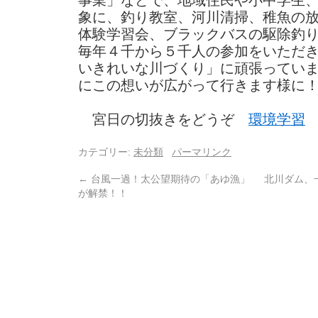
事業」などで、地域住民や小中学生
象に、釣り教室、河川清掃、稚魚の
体験学習会、ブラックバスの駆除釣
毎年４千から５千人の参加をいただ
いきれいな川づくり」に頑張ってい
にこの想いが広がって行きます様に
宮日の切抜きをどうぞ
環境学習
カテゴリー:
未分類
パーマリンク
←
台風一過！太公望期待の「あゆ漁」
北川ダム、
が解禁！！