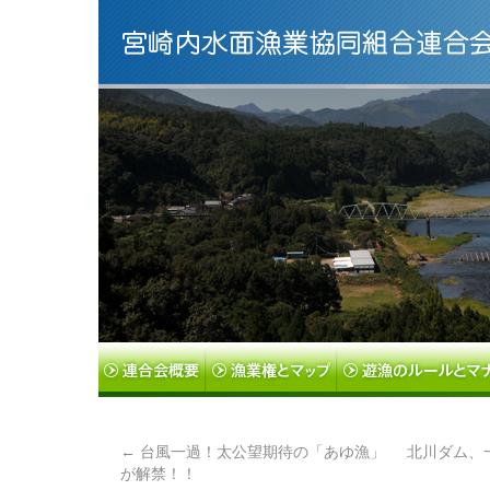
←
台風一過！太公望期待の「あゆ漁」
北川ダム、
が解禁！！