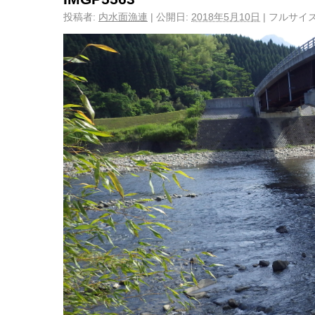
投稿者:
内水面漁連
|
公開日:
2018年5月10日
|
フルサイズ