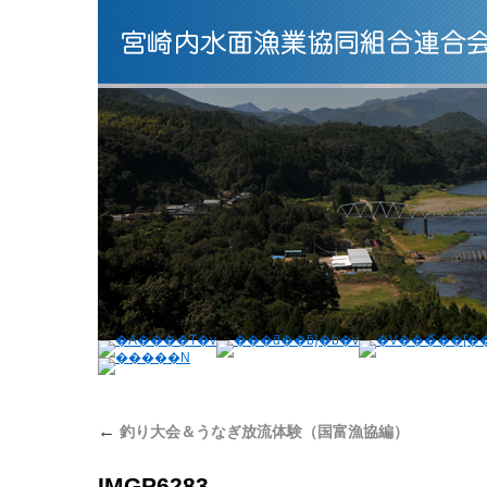
←
釣り大会＆うなぎ放流体験（国富漁協編）
IMGP6283