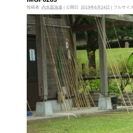
投稿者:
内水面漁連
|
公開日:
2019年6月24日
|
フルサイズ