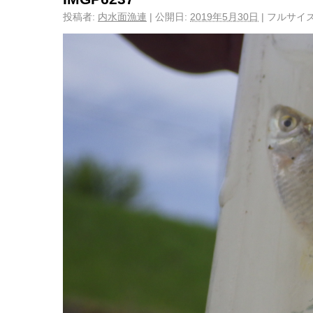
投稿者:
内水面漁連
|
公開日:
2019年5月30日
|
フルサイズ