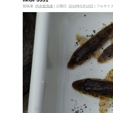
投稿者:
内水面漁連
|
公開日:
2018年5月10日
|
フルサイズ