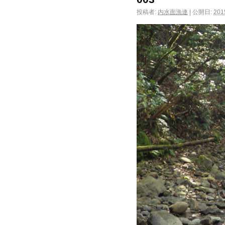
投稿者:
内水面漁連
|
公開日:
20