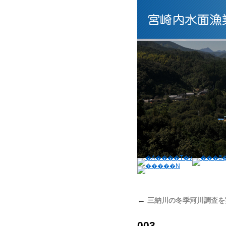
←
三納川の冬季河川調査を
003