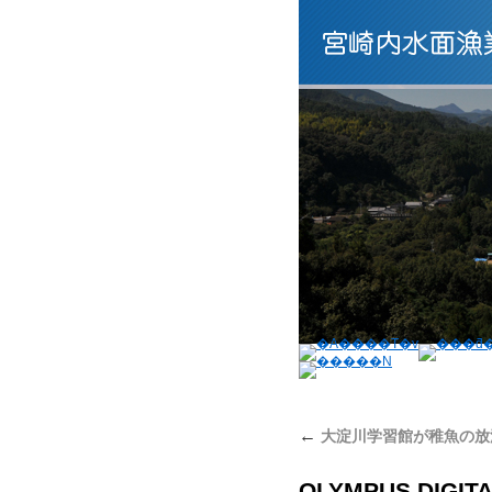
←
大淀川学習館が稚魚の放
OLYMPUS DIGIT